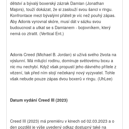
dětství a bývalý boxerský zázrak Damian (Jonathan 
Majors), touží dokázat, že si zaslouží svou šanci v ringu. 
Konfrontace mezi bývalými přáteli je víc než pouhý zápas. 
Aby Adonis vyrovnal skóre, musí dát v sázku svou 
budoucnost a utkat se s Damianem - bojovníkem, který 
nemá co ztratit. (Vertical Ent.)
Adonis Creed (Michael B. Jordan) si užívá svého života na 
výslunní. Má milující rodinu, dominuje světovému boxu a 
nic mu nechybí. Když však propustí jeho dávného přítele z 
vězení, tak před ním stojí nečekaný nový vyzyvatel. Tohle 
však nebude pouze zápas dvou boxerů v ringu. (UhLee)
Datum vydání Creed III (2023)
Creed III (2023) má premiéru v kinech od 02.03.2023 a o 
den později je výše uvedený odkaz dostupný také na 