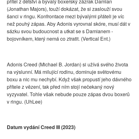
přítel z dětství a bývalý boxerský zázrak Damian
(Jonathan Majors), touží dokázat, že si zaslouží svou
šanci v ringu. Konfrontace mezi bývalými přáteli je víc
než pouhý zápas. Aby Adonis vyrovnal skóre, musí dát v
sázku svou budoucnost a utkat se s Damianem -
bojovníkem, který nemá co ztratit. (Vertical Ent.)
Adonis Creed (Michael B. Jordan) si užívá svého života
na výslunní. Má milující rodinu, dominuje světovému
boxu a nic mu nechybí. Když však propustí jeho dávného
přítele z vězení, tak před ním stojí nečekaný nový
vyzyvatel. Tohle však nebude pouze zápas dvou boxerů
v ringu. (UhLee)
Datum vydání Creed III (2023)