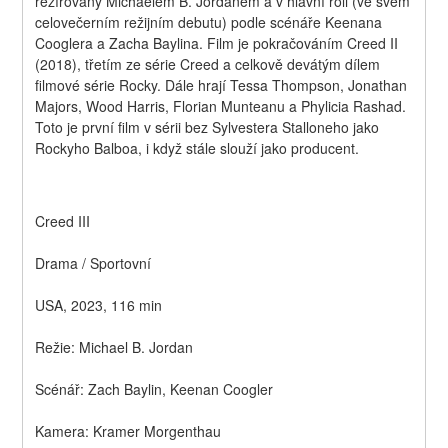
režírovaný Michaelem B. Jordanem a v hlavní roli (ve svém 
celovečerním režijním debutu) podle scénáře Keenana 
Cooglera a Zacha Baylina. Film je pokračováním Creed II 
(2018), třetím ze série Creed a celkově devátým dílem 
filmové série Rocky. Dále hrají Tessa Thompson, Jonathan 
Majors, Wood Harris, Florian Munteanu a Phylicia Rashad. 
Toto je první film v sérii bez Sylvestera Stalloneho jako 
Rockyho Balboa, i když stále slouží jako producent.
Creed III
Drama / Sportovní
USA, 2023, 116 min
Režie: Michael B. Jordan
Scénář: Zach Baylin, Keenan Coogler
Kamera: Kramer Morgenthau