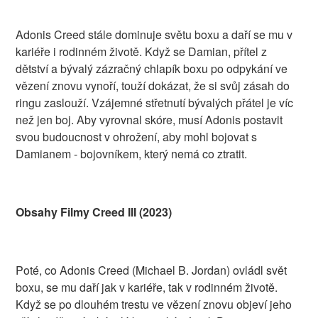
Adonis Creed stále dominuje světu boxu a daří se mu v
kariéře i rodinném životě. Když se Damian, přítel z
dětství a bývalý zázračný chlapík boxu po odpykání ve
vězení znovu vynoří, touží dokázat, že si svůj zásah do
ringu zaslouží. Vzájemné střetnutí bývalých přátel je víc
než jen boj. Aby vyrovnal skóre, musí Adonis postavit
svou budoucnost v ohrožení, aby mohl bojovat s
Damianem - bojovníkem, který nemá co ztratit.
Obsahy Filmy Creed III (2023)
Poté, co Adonis Creed (Michael B. Jordan) ovládl svět
boxu, se mu daří jak v kariéře, tak v rodinném životě.
Když se po dlouhém trestu ve vězení znovu objeví jeho