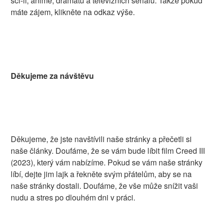
sci-fi, anime, dramatu a televizních seriálů. Takže pokud
máte zájem, klikněte na odkaz výše.
Děkujeme za návštěvu
Děkujeme, že jste navštívili naše stránky a přečetli si
naše články. Doufáme, že se vám bude líbit film Creed III
(2023), který vám nabízíme. Pokud se vám naše stránky
líbí, dejte jim lajk a řekněte svým přátelům, aby se na
naše stránky dostali. Doufáme, že vše může snížit vaši
nudu a stres po dlouhém dni v práci.