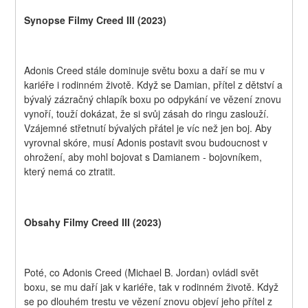
Synopse Filmy Creed III (2023)
Adonis Creed stále dominuje světu boxu a daří se mu v 
kariéře i rodinném životě. Když se Damian, přítel z dětství a 
bývalý zázračný chlapík boxu po odpykání ve vězení znovu 
vynoří, touží dokázat, že si svůj zásah do ringu zaslouží. 
Vzájemné střetnutí bývalých přátel je víc než jen boj. Aby 
vyrovnal skóre, musí Adonis postavit svou budoucnost v 
ohrožení, aby mohl bojovat s Damianem - bojovníkem, 
který nemá co ztratit.
Obsahy Filmy Creed III (2023)
Poté, co Adonis Creed (Michael B. Jordan) ovládl svět 
boxu, se mu daří jak v kariéře, tak v rodinném životě. Když 
se po dlouhém trestu ve vězení znovu objeví jeho přítel z 