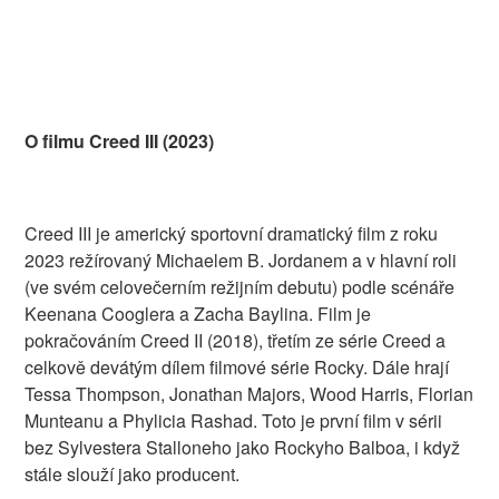
O filmu Creed III (2023)
Creed III je americký sportovní dramatický film z roku
2023 režírovaný Michaelem B. Jordanem a v hlavní roli
(ve svém celovečerním režijním debutu) podle scénáře
Keenana Cooglera a Zacha Baylina. Film je
pokračováním Creed II (2018), třetím ze série Creed a
celkově devátým dílem filmové série Rocky. Dále hrají
Tessa Thompson, Jonathan Majors, Wood Harris, Florian
Munteanu a Phylicia Rashad. Toto je první film v sérii
bez Sylvestera Stalloneho jako Rockyho Balboa, i když
stále slouží jako producent.